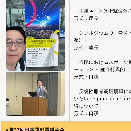
「主題 4 体外衝撃波治
形式：座長
「シンポジウム 9 労
整理」
形式：座長
「当院におけるスポーツ
ーション ～種目特異的
形式：口演
「反復性腓骨筋腱脱臼に対し、S
いたfalse-pouch clos
帰について」
形式：口演
●第37回日本運動器科学会