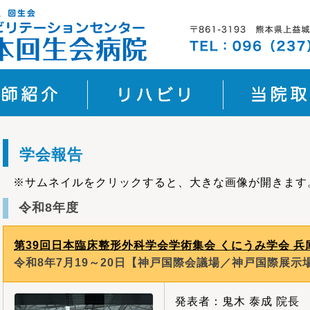
学会報告
※サムネイルをクリックすると、大きな画像が開きます
令和8年度
第39回日本臨床整形外科学会学術集会 くにうみ学会 兵
令和8年7月19～20日【神戸国際会議場／神戸国際展示
発表者：鬼木 泰成 院長