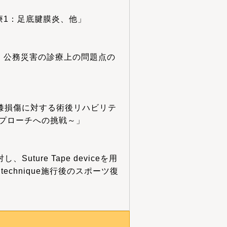
療1：足底腱膜炎、他」
災・公務災害の診療上の問題点の
膝損傷に対する術後リハビリテ
アプローチへの挑戦～」
uture Tape deviceを用
ure technique施行後のスポーツ復