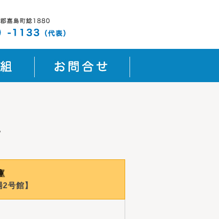
。
庫
場2号館】