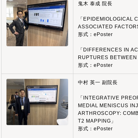
鬼木 泰成 院長
「EPIDEMIOLOGICAL 
ASSOCIATED FACTORS
形式：ePoster
「DIFFERENCES IN A
RUPTURES BETWEEN
形式：ePoster
中村 英一 副院長
「INTEGRATIVE PREO
MEDIAL MENISCUS IN
ARTHROSCOPY: COMBI
T2 MAPPING」
形式：ePoster